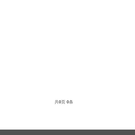
共
0
页
0
条