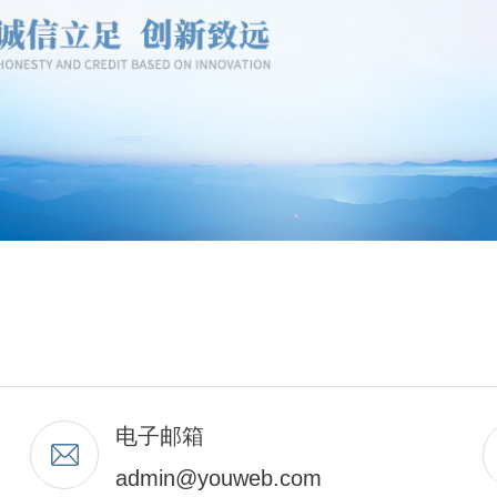
电子邮箱
admin@youweb.com