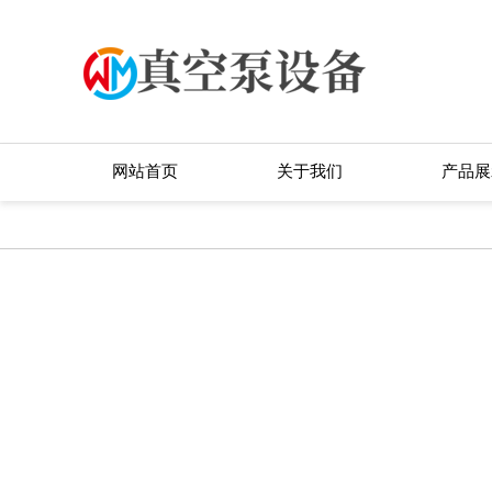
网站首页
关于我们
产品展