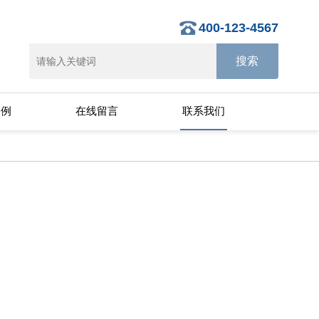
400-123-4567
案例
在线留言
联系我们