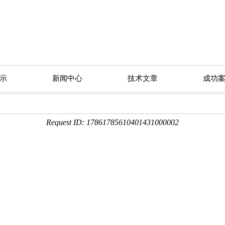
示
新闻中心
技术文章
成功